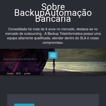
Skip
Sobre
to
BackupAutomação
content
Bancaria
Consolidada há mais de 8 anos no mercado, destaca-se no
mercado de outsourcing . A Backup Teleinformatica possui uma
equipe altamente qualificada, atender dentro do SLA é nosso
compromisso.
Toggle
navigation
Arquivos por mês 09/06/2019
Início
/
2019
/
junho